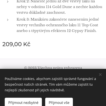
Krok 2: Naneste jednu až dvě vrstvy laku na
nehty v odstínu 114 Gold Dune a nechte každou
vrstvu důkladně zaschnout.
Krok 3: Manikúru zakončete nanesením jedné
vrstvy vrchního ochranného laku 11 Top Coat
anebo s třpytivým efektem 12 Gypsy Finish.
209,00
Kč
© 2023 Všechna práva vyhrazena
Obchodní podmínky
|
Pravidla ochrany soukromí
Používáme cookies, abychom zajistili správné fungování a
Cookies
bezpečnost našich stránek. Tím vám můžeme zajistit tu
nejlepší zkušenost při jejich návštěvě.
Přijmout nezbytné
Přijmout vše
DO KOŠÍKU