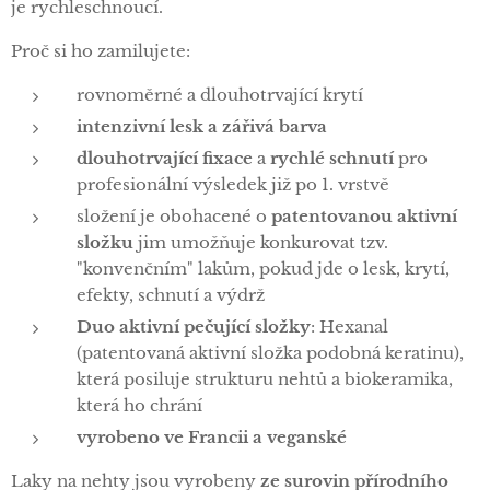
je rychleschnoucí.
Proč si ho zamilujete:
rovnoměrné a dlouhotrvající krytí
intenzivní lesk a zářivá barva
dlouhotrvající fixace
a
rychlé schnutí
pro
profesionální výsledek již po 1. vrstvě
složení je obohacené o
patentovanou aktivní
složku
jim umožňuje konkurovat tzv.
"konvenčním" lakům, pokud jde o lesk, krytí,
efekty, schnutí a výdrž
Duo aktivní pečující složky
: Hexanal
(patentovaná aktivní složka podobná keratinu),
která posiluje strukturu nehtů a biokeramika,
která ho chrání
vyrobeno ve Francii a veganské
Laky na nehty jsou vyrobeny
ze surovin přírodního