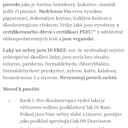
původu
jako je bavlna, brambory, kukuřice, maniok
jedlý či pšenice.
Nadchnou Vás
svou vysokou
pigmentací, dokonalým krytím, lesklým finišem a
dlouhotrvajícím efektem. Vršky laků jsou vyrobeny
z
certifikovaného dřeva s certifikací PEFC™
z udržitelně
obhospodařovaných lesů a
jsou veganské.
Laky na nehty jsou 10 FREE
, tzn. že neobsahují nejvíce
nebezpečné škodlivé látky, jsou zcela bez obsahu
toluenu, parabenu, formaldehydu, dibutylftalátu,
formaldehydové pryskyřice, xylenu, kafru, kalafuny,
benzofenonu-1 a styrenu.
Nevysušují povrch nehtů.
Návod k použití:
Krok 1: Pro dlouhotrvající výdrž laku je
výbornou volbou podkladový lak 10 Base.
Pokud jsou Vaše nehty slabé a lámavé, použijte
jako podklad zpevňující lak 09 Durcisseur.