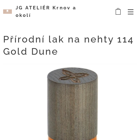
JG ATELIÉR Krnov a
okolí
Kosmetický a
vizážistický salón
Přírodní lak na nehty 114
Gold Dune