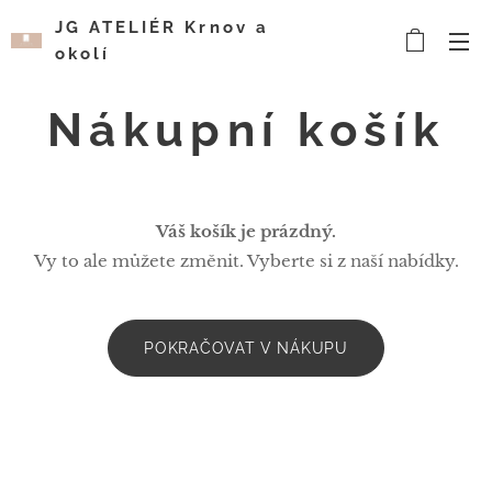
JG ATELIÉR Krnov a
okolí
Kosmetický a
vizážistický salón
Nákupní košík
Váš košík je prázdný.
Vy to ale můžete změnit. Vyberte si z naší nabídky.
POKRAČOVAT V NÁKUPU