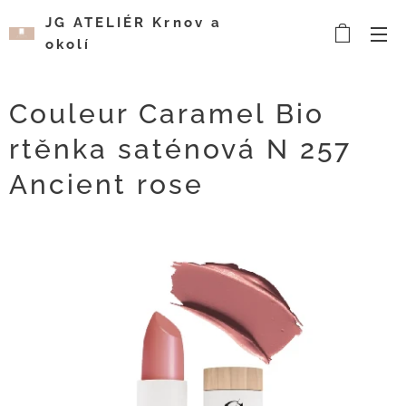
JG ATELIÉR Krnov a
okolí
Kosmetický a
vizážistický salón
Couleur Caramel Bio
rtěnka saténová N 257
Ancient rose