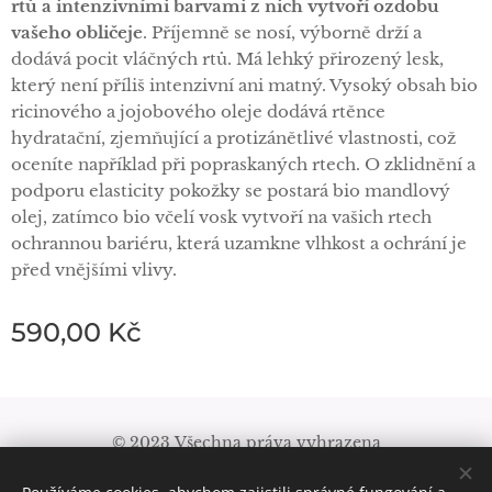
rtů a intenzivními barvami z nich vytvoří ozdobu
vašeho obličeje
. Příjemně se nosí, výborně drží a
dodává pocit vláčných rtů. Má lehký přirozený lesk,
který není příliš intenzivní ani matný. Vysoký obsah bio
ricinového a jojobového oleje dodává rtěnce
hydratační, zjemňující a protizánětlivé vlastnosti, což
oceníte například při popraskaných rtech. O zklidnění a
podporu elasticity pokožky se postará bio mandlový
olej, zatímco bio včelí vosk vytvoří na vašich rtech
ochrannou bariéru, která uzamkne vlhkost a ochrání je
před vnějšími vlivy.
590,00
Kč
© 2023 Všechna práva vyhrazena
Obchodní podmínky
|
Pravidla ochrany soukromí