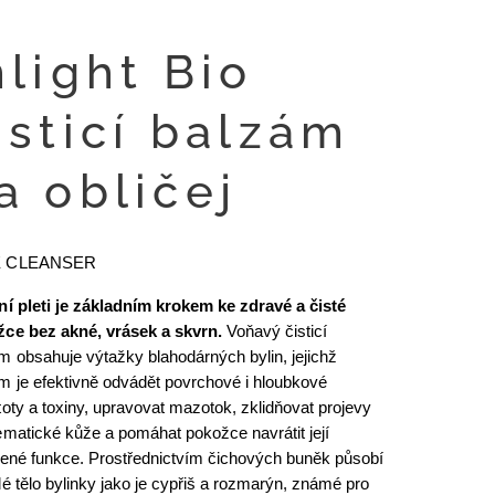
nlight Bio
isticí balzám
a obličej
E CLEANSER
ní pleti je základním krokem ke zdravé a čisté
ce bez akné, vrásek a skvrn.
Voňavý čisticí
m obsahuje výtažky blahodárných bylin, jejichž
m je efektivně odvádět povrchové i hloubkové
toty a toxiny, upravovat mazotok, zklidňovat projevy
ematické kůže a pomáhat pokožce navrátit její
zené funkce. Prostřednictvím čichových buněk působí
lé tělo bylinky jako je cypřiš a rozmarýn, známé pro