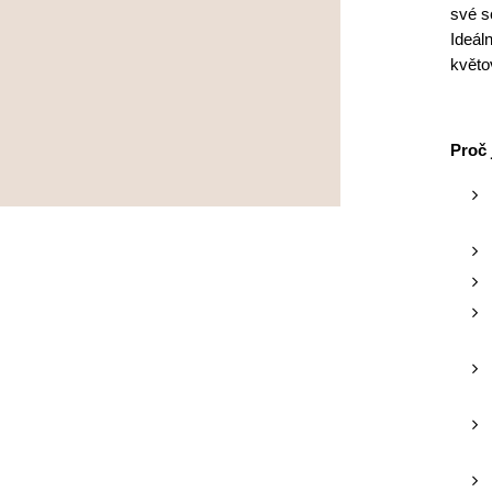
své s
Ideál
květo
Proč 