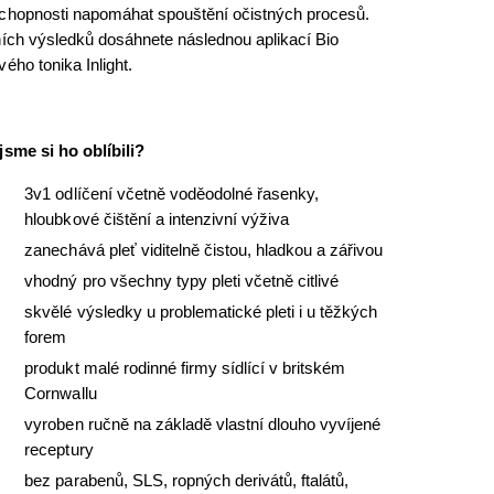
chopnosti napomáhat spouštění očistných procesů.
ních výsledků dosáhnete následnou aplikací Bio
vého tonika Inlight.
jsme si ho oblíbili?
3v1 odlíčení včetně voděodolné řasenky,
hloubkové čištění a intenzivní výživa
zanechává pleť viditelně čistou, hladkou a zářivou
vhodný pro všechny typy pleti včetně citlivé
skvělé výsledky u problematické pleti i u těžkých
forem
produkt malé rodinné firmy sídlící v britském
Cornwallu
vyroben ručně na základě vlastní dlouho vyvíjené
receptury
bez parabenů, SLS, ropných derivátů, ftalátů,