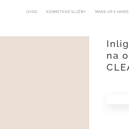
í
ÚVOD
KOSMETICKÉ SLUŽBY
MAKE-UP A HAIRS
Inli
na o
CLE