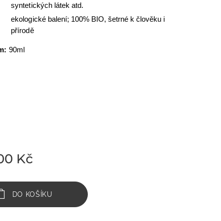
syntetických látek atd.
ekologické balení; 100% BIO, šetrné k člověku i
přírodě
m:
90ml
,00
Kč
DO KOŠÍKU