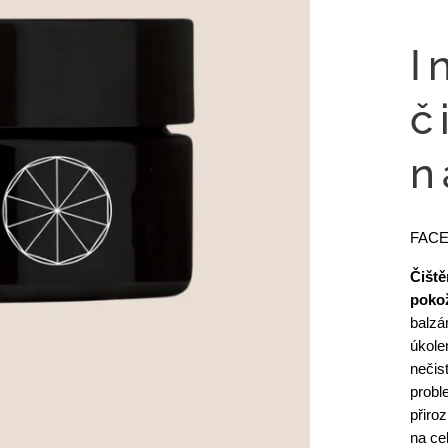
I
č
n
FAC
Čiště
pokož
balzá
úkole
nečis
probl
přiro
na ce