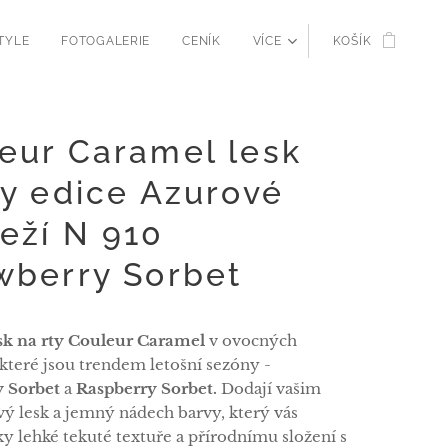
TYLE
FOTOGALERIE
CENÍK
VÍCE
KOŠÍK
eur Caramel lesk
ty edice Azurové
eží N 910
wberry Sorbet
sk na rty
Couleur Caramel
v ovocných
 které jsou trendem letošní sezóny -
y Sorbet
a
Raspberry Sorbet.
Dodají vašim
vý lesk a jemný nádech barvy, který vás
ky lehké tekuté textuře a přírodnímu složení s