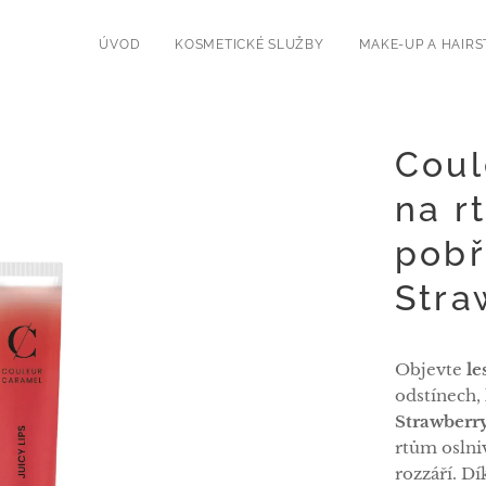
í
ÚVOD
KOSMETICKÉ SLUŽBY
MAKE-UP A HAIRS
Coul
na r
pobř
Stra
Objevte
le
odstínech,
Strawberr
rtům oslni
rozzáří. Dí