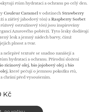
oskytují rtům hydrataci a ochranu po celý den.
ty
Couleur Caramel
v odstínech
Strawberry
ží a zářivý jahodový tón) a
Raspberry Sorbet
í růžový ostružinový tón) jsou inspirovány
egancí Azurového pobřeží. Tyto lesky dodávají
zený lesk a jemný nádech barvy, čímž
jejich plnost a tvar.
a nelepivé textuře se snadno nanášejí a
rtům hydrataci a ochranu. Přírodní složení
io ricinový olej, bio jojobový olej
a
bio
olej
, které pečují o jemnou pokožku rtů,
i a chrání před vysoušením.
0
Kč