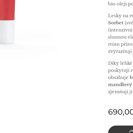
bio oleji p
Lesky na r
Sorbet
(svě
(intenzivn
slunnou el
rtům přiro
zvýrazňují 
Díky lehké 
poskytují 
obsahuje
b
mandlový 
zjemňují j
690,0