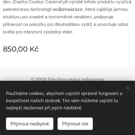
den. Značka Couleur Caramel při výrobě tohoto produktu využívá
patentovanou technologii
, která zajišťuje jemnou
mikronizace
strukturu pro snadné a rovnoměrné nanášení, podporuje
přilnavost na pokožku pro dlouhodobou výdrž a umocňuje odraz
světla pro intenzivní výsledný efekt.
850,00
Kč
© 2023 Všechna práva vyhrazena
Obchodní podmínky
|
Pravidla ochrany soukromí
Používáme cookies, abychom zajistili správné fungování a
Cookies
bezpečnost našich stránek. Tím vám můžeme zajistit tu
nejlepší zkušenost při jejich návštěvě.
Přijmout nezbytné
Přijmout vše
DO KOŠÍKU