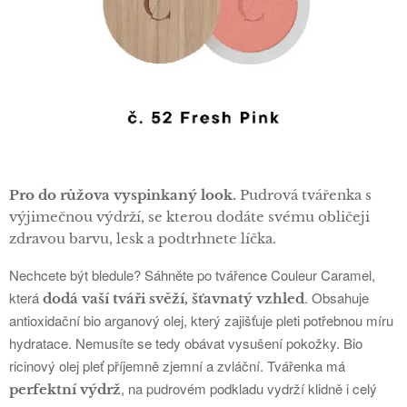
Pro do růžova vyspinkaný look.
Pudrová tvářenka s
výjimečnou výdrží, se kterou dodáte svému obličeji
zdravou barvu, lesk a podtrhnete líčka.
Nechcete být bledule? Sáhněte po tvářence Couleur Caramel,
která
. Obsahuje
dodá vaší tváři svěží, šťavnatý vzhled
antioxidační bio arganový olej, který zajišťuje pleti potřebnou míru
hydratace. Nemusíte se tedy obávat vysušení pokožky. Bio
ricinový olej pleť příjemně zjemní a zvláční. Tvářenka má
, na pudrovém podkladu vydrží klidně i celý
perfektní výdrž