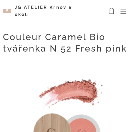
JG ATELIÉR Krnov a
okolí
Kosmetický a
vizážistický salón
Couleur Caramel Bio
tvářenka N 52 Fresh pink