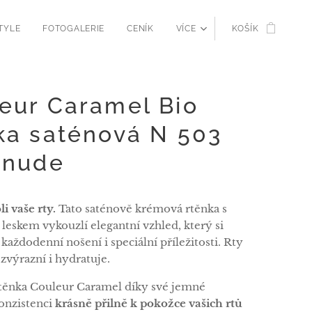
TYLE
FOTOGALERIE
CENÍK
VÍCE
KOŠÍK
eur Caramel Bio
ka saténová N 503
 nude
li vaše rty.
Tato saténově krémová rtěnka s
leskem vykouzlí elegantní vzhled, který si
 každodenní nošení i speciální příležitosti. Rty
zvýrazní i hydratuje.
těnka Couleur Caramel díky své jemné
onzistenci
krásně přilně k pokožce vašich rtů