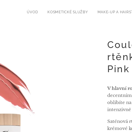
í
ÚVOD
KOSMETICKÉ SLUŽBY
MAKE-UP A HAIRS
Coul
rtěn
Pink
V hlavní ro
decentním 
oblíbíte na
intenzivně 
Saténová r
krémové k