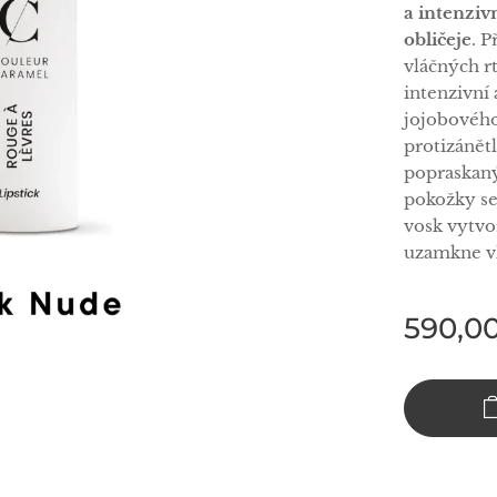
a intenziv
obličeje
. P
vláčných rt
intenzivní
jojobového
protizánětl
popraskaný
pokožky se
vosk vytvo
uzamkne vl
590,0