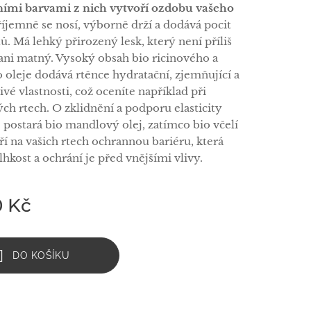
ními barvami z nich vytvoří ozdobu vašeho
říjemně se nosí, výborně drží a dodává pocit
ů. Má lehký přirozený lesk, který není příliš
 ani matný. Vysoký obsah bio ricinového a
 oleje dodává rtěnce hydratační, zjemňující a
ivé vlastnosti, což oceníte například při
ch rtech. O zklidnění a podporu elasticity
 postará bio mandlový olej, zatímco bio včelí
ří na vašich rtech ochrannou bariéru, která
hkost a ochrání je před vnějšími vlivy.
0
Kč
DO KOŠÍKU