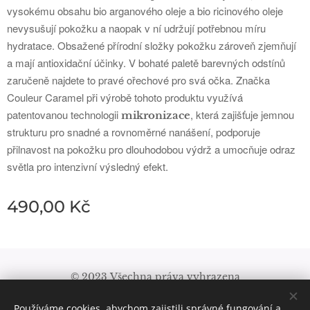
vysokému obsahu bio arganového oleje a bio ricinového oleje
nevysušují pokožku a naopak v ní udržují potřebnou míru
hydratace. Obsažené přírodní složky pokožku zároveň zjemňují
a mají antioxidační účinky. V bohaté paletě barevných odstínů
zaručeně najdete to pravé ořechové pro svá očka. Značka
Couleur Caramel při výrobě tohoto produktu využívá
patentovanou technologii
, která zajišťuje jemnou
mikronizace
strukturu pro snadné a rovnoměrné nanášení, podporuje
přilnavost na pokožku pro dlouhodobou výdrž a umocňuje odraz
světla pro intenzivní výsledný efekt.
490,00
Kč
© 2023 Všechna práva vyhrazena
Obchodní podmínky
|
Pravidla ochrany soukromí
Používáme cookies, abychom zajistili správné fungování a