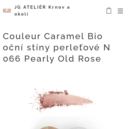
JG ATELIÉR Krnov a
okolí
Kosmetický a
vizážistický salón
Couleur Caramel Bio
oční stíny perleťové N
066 Pearly Old Rose