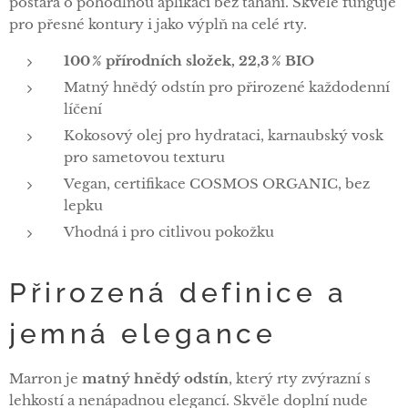
postará o pohodlnou aplikaci bez tahání. Skvěle funguje
pro přesné kontury i jako výplň na celé rty.
100 % přírodních složek, 22,3 % BIO
Matný hnědý odstín pro přirozené každodenní
líčení
Kokosový olej pro hydrataci, karnaubský vosk
pro sametovou texturu
Vegan, certifikace COSMOS ORGANIC, bez
lepku
Vhodná i pro citlivou pokožku
Přirozená definice a
jemná elegance
Marron je
matný hnědý odstín
, který rty zvýrazní s
lehkostí a nenápadnou elegancí. Skvěle doplní nude