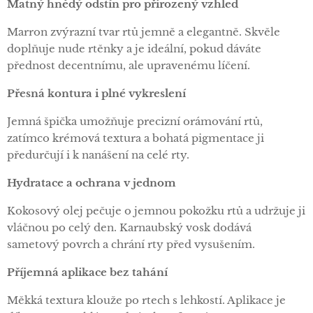
Matný hnědý odstín pro přirozený vzhled
Marron zvýrazní tvar rtů jemně a elegantně. Skvěle
doplňuje nude rtěnky a je ideální, pokud dáváte
přednost decentnímu, ale upravenému líčení.
Přesná kontura i
plné vykreslení
Jemná špička umožňuje precizní orámování rtů,
zatímco krémová textura a bohatá pigmentace ji
předurčují i k nanášení na celé rty.
Hydratace a ochrana v jednom
Kokosový olej pečuje o jemnou pokožku rtů a udržuje ji
vláčnou po celý den. Karnaubský vosk dodává
sametový povrch a chrání rty před vysušením.
Příjemná aplikace bez tahání
Měkká textura klouže po rtech s lehkostí. Aplikace je