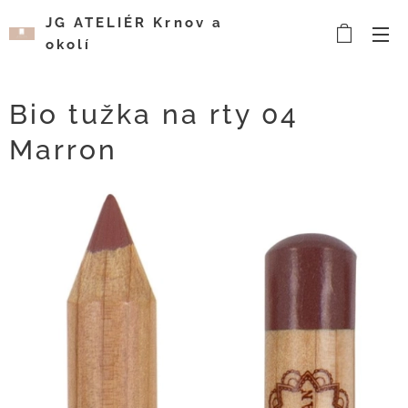
JG ATELIÉR Krnov a
okolí
Kosmetický a
vizážistický salón
Bio tužka na rty 04
Marron