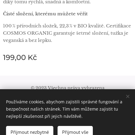
díky tomu rychlá, snadná a komfortní.
Čisté složení, kterému můžete věřit
100 % přírodních složek, 22,3 % v BIO kvalitě. Certifikace
COSMOS ORGANIC garantuje šetrné složení, tužka je
veganská a bez lepku.
199,00
Kč
© 2023 Všechna práva vyhrazena
Obchodní podmínky
|
Pravidla ochrany soukromí
Používáme cookies, abychom zajistili správné fungování a
Cookies
bezpečnost našich stránek. Tím vám můžeme zajistit tu
nejlepší zkušenost při jejich návštěvě.
Přijmout nezbytné
Přijmout vše
DO KOŠÍKU