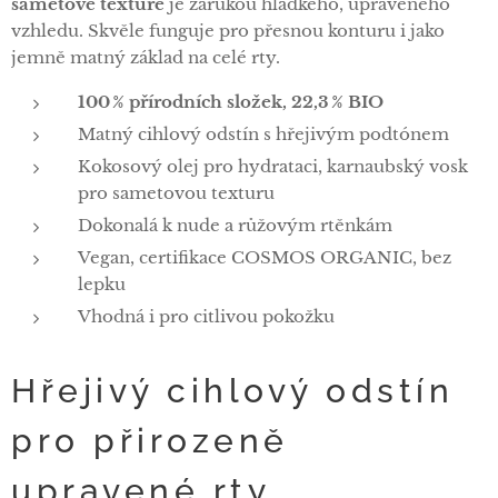
sametové textuře
je zárukou hladkého, upraveného
vzhledu. Skvěle funguje pro přesnou konturu i jako
jemně matný základ na celé rty.
100 % přírodních složek, 22,3 % BIO
Matný cihlový odstín s hřejivým podtónem
Kokosový olej pro hydrataci, karnaubský vosk
pro sametovou texturu
Dokonalá k nude a růžovým rtěnkám
Vegan, certifikace COSMOS ORGANIC, bez
lepku
Vhodná i pro citlivou pokožku
Hřejivý cihlový odstín
pro přirozeně
upravené rty