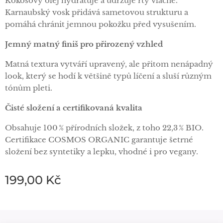
Kokosový olej hydratuje a udržuje rty vláčné.
Karnaubský vosk přidává sametovou strukturu a
pomáhá chránit jemnou pokožku před vysušením.
Jemný matný finiš pro přirozený vzhled
Matná textura vytváří upravený, ale přitom nenápadný
look, který se hodí k většině typů líčení a sluší různým
tónům pleti.
Čisté složení a certifikovaná kvalita
Obsahuje 100 % přírodních složek, z toho 22,3 % BIO.
Certifikace COSMOS ORGANIC garantuje šetrné
složení bez syntetiky a lepku, vhodné i pro vegany.
199,00
Kč