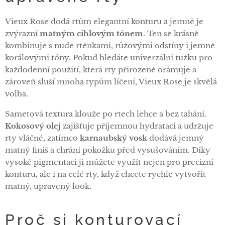
Vieux Rose dodá rtům elegantní konturu a jemně je
zvýrazní
matným cihlovým tónem
. Ten se krásně
kombinuje s nude rtěnkami, růžovými odstíny i jemně
korálovými tóny. Pokud hledáte univerzální tužku pro
každodenní použití, která rty přirozeně orámuje a
zároveň sluší mnoha typům líčení, Vieux Rose je skvělá
volba.
Sametová textura klouže po rtech lehce a bez tahání.
Kokosový olej
zajišťuje příjemnou hydrataci a udržuje
rty vláčné, zatímco
karnaubský vosk
dodává jemný
matný finiš a chrání pokožku před vysušováním. Díky
vysoké pigmentaci ji můžete využít nejen pro precizní
konturu, ale i na celé rty, když chcete rychle vytvořit
matný, upravený look.
Proč si konturovací