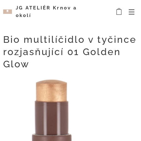
JG ATELIÉR Krnov a
okolí
Kosmetický a
vizážistický salón
Bio multilíčidlo v tyčince
rozjasňující 01 Golden
Glow