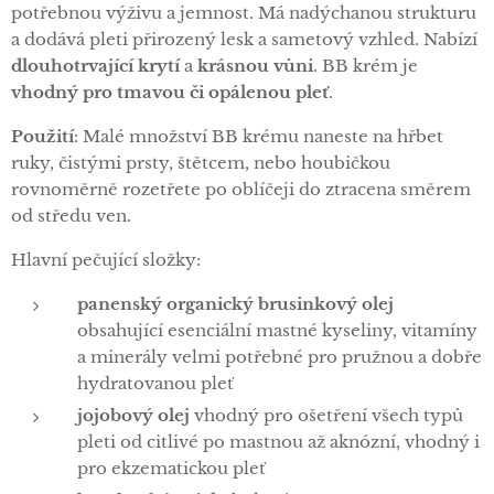
potřebnou výživu a jemnost. Má nadýchanou strukturu
a dodává pleti přirozený lesk a sametový vzhled. Nabízí
dlouhotrvající krytí
a
krásnou vůni
. BB krém je
vhodný pro tmavou či opálenou pleť
.
Použití
: Malé množství BB krému naneste na hřbet
ruky, čistými prsty, štětcem, nebo houbičkou
rovnoměrně rozetřete po oblíčeji do ztracena směrem
od středu ven.
Hlavní pečující složky:
panenský organický brusinkový olej
obsahující esenciální mastné kyseliny, vitamíny
a minerály velmi potřebné pro pružnou a dobře
hydratovanou pleť
jojobový olej
vhodný pro ošetření všech typů
pleti od citlivé po mastnou až aknózní, vhodný i
pro ekzematickou pleť