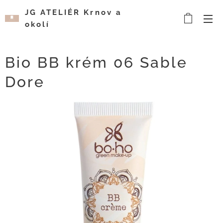
JG ATELIÉR Krnov a
okolí
Kosmetický a
vizážistický salón
Bio BB krém 06 Sable
Dore