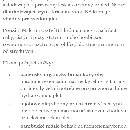
a dodává pleti přirozený lesk a sametový vzhled. Nabízí
dlouhotrvající krytí
a
krásnou vůni
. BB krém je
vhodný pro světlou pleť
.
Použití
: Malé množství BB krému naneste na hřbet
ruky, čistými prsty, štětcem, nebo houbičkou
rovnoměrně rozetřete po oblíčeji do ztracena směrem
od středu ven.
Hlavní pečující složky:
panenský organický brusinkový olej
obsahující esenciální mastné kyseliny, vitamíny
a minerály velmi potřebné pro pružnou a dobře
hydratovanou pleť
jojobový olej
vhodný pro ošetření všech typů
pleti od citlivé po mastnou až aknózní, vhodný i
pro ekzematickou pleť
bambucké máslo
bohaté na mononenasycenou