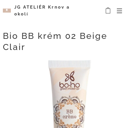
JG ATELIÉR Krnov a
okolí
Kosmetický a
vizážistický salón
Bio BB krém 02 Beige
Clair